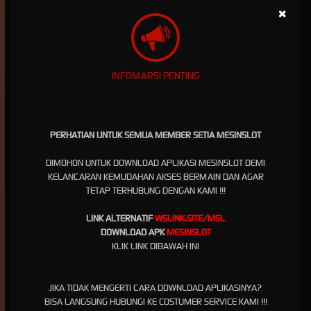
MESINSLOT: Link Login
×
Game Iconbazaar Result
Mahjong Paling Cepat
INFOMARSI PENTING
mesinslot
hadir sebagai platform digital yang memberikan kemudahan akses melalui link
login cepat untuk berbagai permainan online, termasuk game populer seperti Iconbazaar
dan Mahjong. Dengan sistem yang dirancang responsif dan ringan, pengguna dapat
masuk tanpa hambatan serta menikmati pengalaman bermain yang stabil kapan saja.
PERHATIAN UNTUK SEMUA MEMBER SETIA MESINSLOT
Keunggulan ini menjadikan mesinslot sebagai salah satu pilihan utama bagi pengguna
yang mencari akses praktis dan efisien dalam satu platform terintegrasi.
DIMOHON UNTUK DOWNLOAD APLIKASI MESINSLOT DEMI
KELANCARAN KEMUDAHAN AKSES BERMAIN DAN AGAR
Melalui fitur result Mahjong yang selalu diperbarui secara real-time,
mesinslot
memberikan
TETAP TERHUBUNG DENGAN KAMI !!!
informasi yang relevan bagi pengguna dalam menentukan langkah bermain dengan lebih
terarah. Data yang disajikan membantu memahami pola permainan serta meningkatkan
LINK ALTERNATIF
WSLINK.SITE/MSL
peluang dalam meraih hasil maksimal. Selain itu, integrasi dengan berbagai game dari
DOWNLOAD APK
MESINSLOT
Iconbazaar membuat pengguna memiliki banyak pilihan permainan menarik dengan
KLIK LINK DIBAWAH INI
tampilan modern dan fitur yang interaktif.
Tidak hanya fokus pada akses dan variasi game,
mesinslot
juga mengutamakan
kenyamanan serta keamanan pengguna dalam setiap aktivitas. Dengan dukungan sistem
JIKA TIDAK MENGERTI CARA DOWNLOAD APLIKASINYA?
yang stabil dan layanan yang aktif, platform ini terus berkembang menjadi solusi hiburan
BISA LANGSUNG HUBUNGI KE COSTUMER SERVICE KAMI !!!
digital yang terpercaya. Kombinasi antara login cepat, result Mahjong yang akurat, serta