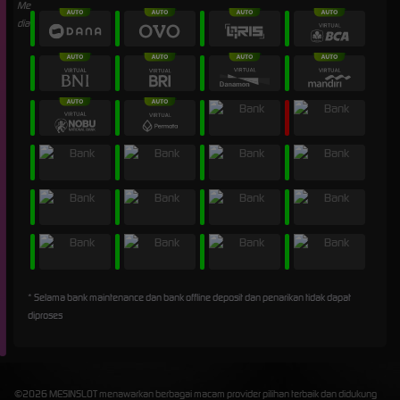
* Selama bank maintenance dan bank offline deposit dan penarikan tidak dapat
diproses
©2026 MESINSLOT menawarkan berbagai macam provider pilihan terbaik dan didukung