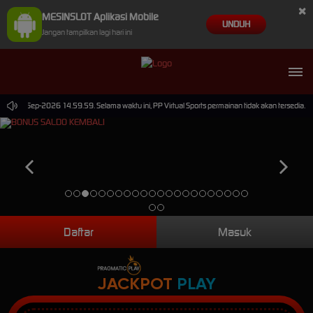
×
MESINSLOT Aplikasi Mobile
UNDUH
Jangan tampilkan lagi hari ini
ai 30-Sep-2026 14.59.59. Selama waktu ini, PP Virtual Sports permainan tidak akan tersedia.
Daftar
Masuk
JACKPOT
PLAY