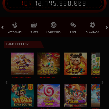
IDR
12,745,938,009
HOT GAMES
SLOTS
LIVE CASINO
RACE
OLAHRAGA
CRA
GAME POPULER
GATES OF OLYMPUS POP
TREASURES OF AZTEC
NEZHA 2
MAHJONG MAX
WUKONG - BLACK SCATTER
SWEET BONANZA 2500
POKER WIN
PIRATE QUEST 1