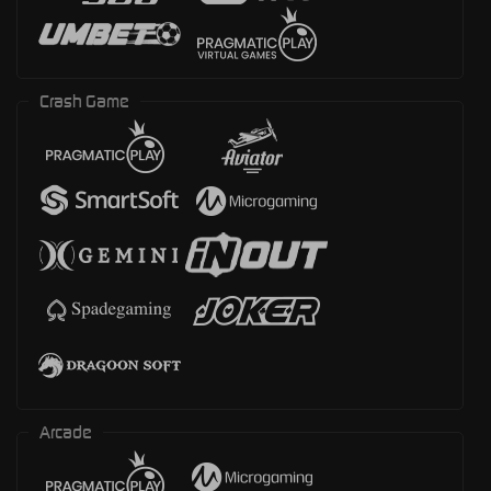
Crash Game
Arcade