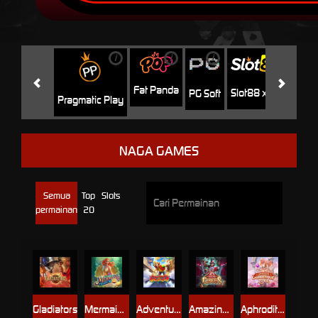
i
i
i
i
i
Facha
Fat Panda
Slot88 x PP
PG Soft
Pragmatic Play
NAGA GAMES
Semua
Top
Slots
permainan
20
Gladiators
Mermaid's Treasure
Adventures Of Caramelo
Amazing Circus
Aphrodite - Goddess of Love