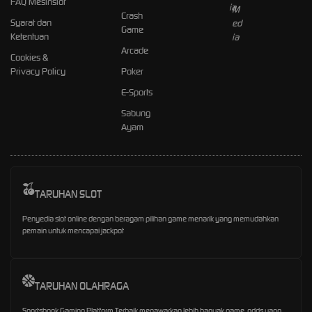
FAQ Mesinslot
Crash
Syarat dan
Game
Ketentuan
Arcade
Cookies &
Privacy Policy
Poker
E-Sports
Sabung
Ayam
TARUHAN SLOT
Penyedia slot online dengan beragam pilihan game menarik yang memudahkan
pemain untuk mencapai jackpot
TARUHAN OLAHRAGA
Sportsbook Gaming Platform Terbaik menawarkan lebih banyak game, odds yang