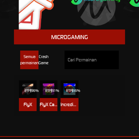
MICROGAMING
Semua
Crash
permainan
Game
RTP
96%
RTP
91%
RTP
86%
FlyX
FlyX Cash Turbo
Incredible Balloon Machine