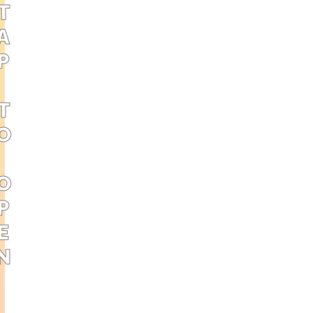
TO OPEN