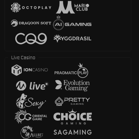
Live Casino