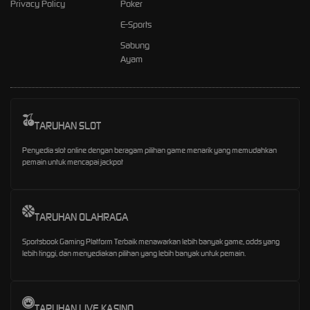
Privacy Policy
Poker
E-Sports
Sabung
Ayam
TARUHAN SLOT
Penyedia slot online dengan beragam pilihan game menarik yang memudahkan
pemain untuk mencapai jackpot
TARUHAN OLAHRAGA
Sportsbook Gaming Platform Terbaik menawarkan lebih banyak game, odds yang
lebih tinggi, dan menyediakan pilihan yang lebih banyak untuk pemain.
TARUHAN LIVE KASINO