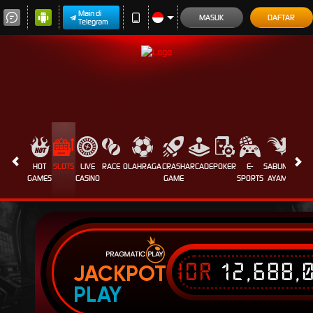
Main di
MASUK
DAFTAR
Telegram
HOT
SLOTS
LIVE
RACE
OLAHRAGA
CRASH
ARCADE
POKER
E-
SABUNG
PROM
GAMES
CASINO
GAME
SPORTS
AYAM
IDR
12,688,
JACKPOT
PLAY