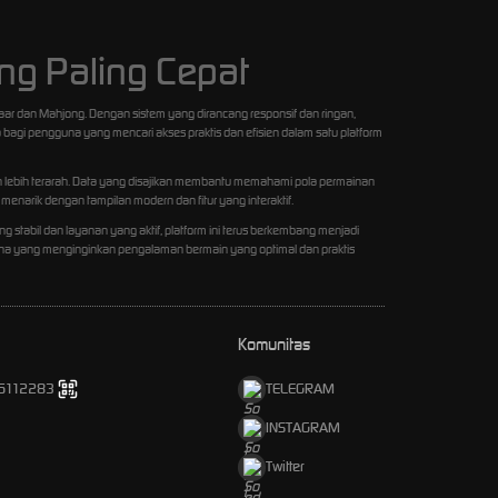
ng Paling Cepat
zaar dan Mahjong. Dengan sistem yang dirancang responsif dan ringan,
bagi pengguna yang mencari akses praktis dan efisien dalam satu platform
lebih terarah. Data yang disajikan membantu memahami pola permainan
enarik dengan tampilan modern dan fitur yang interaktif.
abil dan layanan yang aktif, platform ini terus berkembang menjadi
ngguna yang menginginkan pengalaman bermain yang optimal dan praktis
Komunitas
6112283
TELEGRAM
INSTAGRAM
Twitter