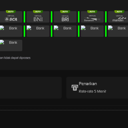
an tidak dapat diproses
Penarikan
Rata-rata 5 Menit