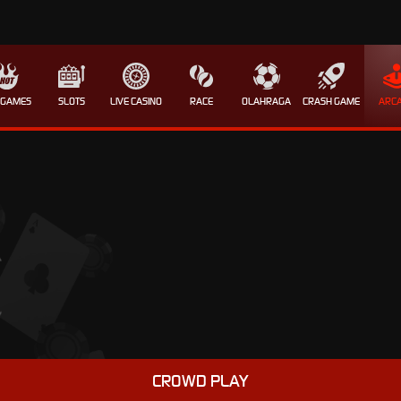
 GAMES
SLOTS
LIVE CASINO
RACE
OLAHRAGA
CRASH GAME
ARC
CROWD PLAY