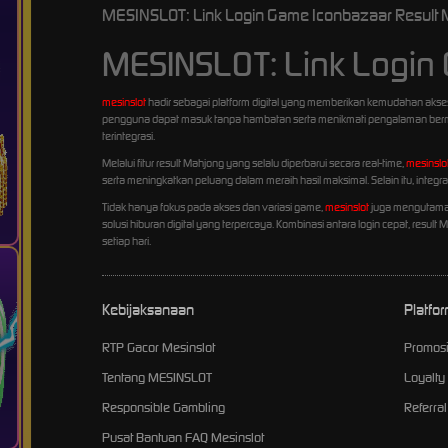
MESINSLOT: Link Login Game Iconbazaar Result 
MESINSLOT: Link Login 
mesinslot
hadir sebagai platform digital yang memberikan kemudahan akses 
pengguna dapat masuk tanpa hambatan serta menikmati pengalaman bermain 
terintegrasi.
Melalui fitur result Mahjong yang selalu diperbarui secara real-time,
mesinslo
serta meningkatkan peluang dalam meraih hasil maksimal. Selain itu, inte
Tidak hanya fokus pada akses dan variasi game,
mesinslot
juga mengutamaka
solusi hiburan digital yang terpercaya. Kombinasi antara login cepat, re
setiap hari.
Kebijaksanaan
Platfo
RTP Gacor Mesinslot
Promos
Tentang MESINSLOT
Loyalty
Responsible Gambling
Referral
Pusat Bantuan FAQ Mesinslot