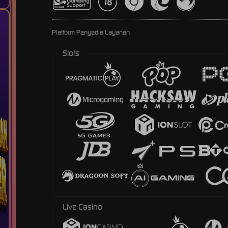
Platform Penyedia Layanan
Slots
Live Casino