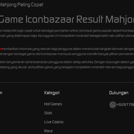
Mahjong Paling Cepat
Game Iconbazaar Result Mahjo
melalui link login cepat untuk berbagai permainan online, termasuk game populer seperti Iconba
yang stabil kapan saja. Keunggulan ini menjadikan mesinslot sebagai salah satu pilihan utama 
t
memberikan informasi yang relevan bagi pengguna dalam menentukan langkah bermain dengan 
grasi dengan berbagai game dari Iconbazaar membuat pengguna memiliki banyak pilihan permainan m
n kenyamanan serta keamanan pengguna dalam setiap aktivitas. Dengan dukungan sistem yang st
sult Mahjong yang akurat, serta pilihan game yang beragam menjadikan mesinslot relevan bagi pe
rm
Kategori
Dukungan
i
Hot Games
+628779
Slots
Live Casino
Race