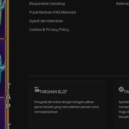
Responsible Gambling
Referral
Pusat Bantuan FAQ Mesinslot
Syarat dan Ketentuan
Cookies & Privacy Policy
TARUHAN SLOT
TA
Penyedia slot online dengan beragam pilihan
Sportsb
game menarik yang memudahkan pemain untuk
menawar
mencapai jackpot
tinggi,
banyak 