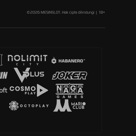
©2026 MESINSLOT. Hak cipta dilindungi | 18+