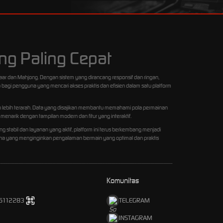
ng Paling Cepat
zaar dan Mahjong. Dengan sistem yang dirancang responsif dan ringan,
bagi pengguna yang mencari akses praktis dan efisien dalam satu platform
lebih terarah. Data yang disajikan membantu memahami pola permainan
enarik dengan tampilan modern dan fitur yang interaktif.
abil dan layanan yang aktif, platform ini terus berkembang menjadi
ngguna yang menginginkan pengalaman bermain yang optimal dan praktis
Komunitas
6112283
TELEGRAM
INSTAGRAM