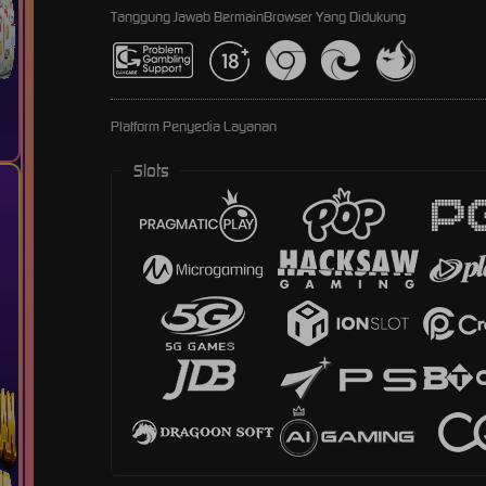
Tanggung Jawab Bermain
Browser Yang Didukung
Platform Penyedia Layanan
Slots